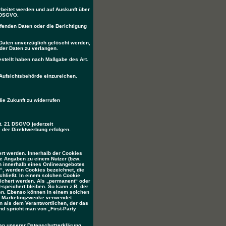
rbeitet werden und auf Auskunft über
5 DSGVO.
fenden Daten oder die Berichtigung
Daten unverzüglich gelöscht werden,
der Daten zu verlangen.
estellt haben nach Maßgabe des Art.
Aufsichtsbehörde einzureichen.
die Zukunft zu widerrufen
t. 21 DSGVO jederzeit
 der Direktwerbung erfolgen.
ert werden. Innerhalb der Cookies
ie Angaben zu einem Nutzer (bzw.
h innerhalb eines Onlineangebotes
“, werden Cookies bezeichnet, die
chließt. In einem solchen Cookie
eichert werden. Als „permanent“ oder
speichert bleiben. So kann z.B. der
en. Ebenso können in einem solchen
er Marketingzwecke verwendet
n als dem Verantwortlichen, der das
d spricht man von „First-Party
en unserer Datenschutzerklärung